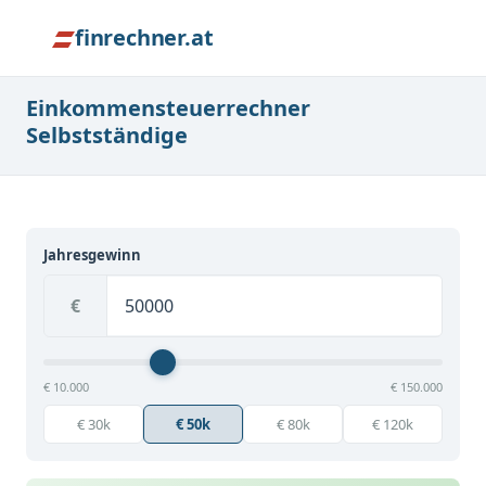
finrechner.at
Einkommensteuerrechner
Selbstständige
Jahresgewinn
€
€ 10.000
€ 150.000
€ 30k
€ 50k
€ 80k
€ 120k