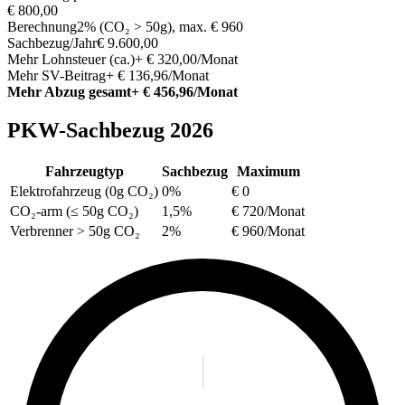
€ 800,00
Berechnung
2% (CO₂ > 50g), max. € 960
Sachbezug/Jahr
€ 9.600,00
Mehr Lohnsteuer (ca.)
+ € 320,00/Monat
Mehr SV-Beitrag
+ € 136,96/Monat
Mehr Abzug gesamt
+ € 456,96/Monat
PKW-Sachbezug 2026
Fahrzeugtyp
Sachbezug
Maximum
Elektrofahrzeug (0g CO₂)
0%
€ 0
CO₂-arm (≤ 50g CO₂)
1,5%
€ 720/Monat
Verbrenner > 50g CO₂
2%
€ 960/Monat