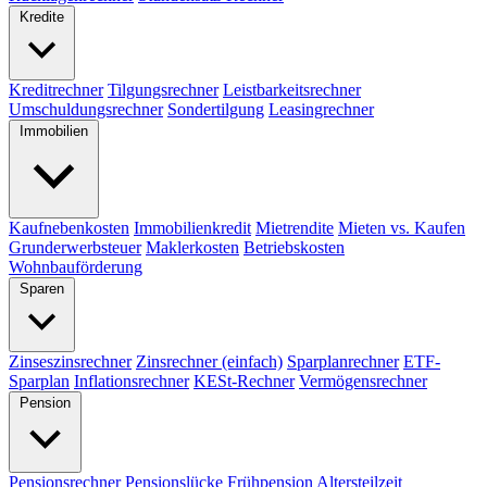
Kredite
Kreditrechner
Tilgungsrechner
Leistbarkeitsrechner
Umschuldungsrechner
Sondertilgung
Leasingrechner
Immobilien
Kaufnebenkosten
Immobilienkredit
Mietrendite
Mieten vs. Kaufen
Grunderwerbsteuer
Maklerkosten
Betriebskosten
Wohnbauförderung
Sparen
Zinseszinsrechner
Zinsrechner (einfach)
Sparplanrechner
ETF-
Sparplan
Inflationsrechner
KESt-Rechner
Vermögensrechner
Pension
Pensionsrechner
Pensionslücke
Frühpension
Altersteilzeit