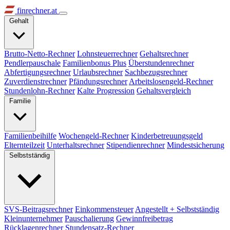
finrechner.at
Gehalt
Brutto-Netto-Rechner
Lohnsteuerrechner
Gehaltsrechner
Pendlerpauschale
Familienbonus Plus
Überstundenrechner
Abfertigungsrechner
Urlaubsrechner
Sachbezugsrechner
Zuverdienstrechner
Pfändungsrechner
Arbeitslosengeld-Rechner
Stundenlohn-Rechner
Kalte Progression
Gehaltsvergleich
Familie
Familienbeihilfe
Wochengeld-Rechner
Kinderbetreuungsgeld
Elternteilzeit
Unterhaltsrechner
Stipendienrechner
Mindestsicherung
Selbstständig
SVS-Beitragsrechner
Einkommensteuer
Angestellt + Selbstständig
Kleinunternehmer
Pauschalierung
Gewinnfreibetrag
Rücklagenrechner
Stundensatz-Rechner