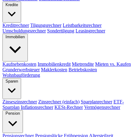
Kredite
Kreditrechner
Tilgungsrechner
Leistbarkeitsrechner
Umschuldungsrechner
Sondertilgung
Leasingrechner
Immobilien
Kaufnebenkosten
Immobilienkredit
Mietrendite
Mieten vs. Kaufen
Grunderwerbsteuer
Maklerkosten
Betriebskosten
Wohnbauförderung
Sparen
Zinseszinsrechner
Zinsrechner (einfach)
Sparplanrechner
ETF-
Sparplan
Inflationsrechner
KESt-Rechner
Vermögensrechner
Pension
Pensionsrechner
Pensionslücke
Frühpension
Altersteilzeit