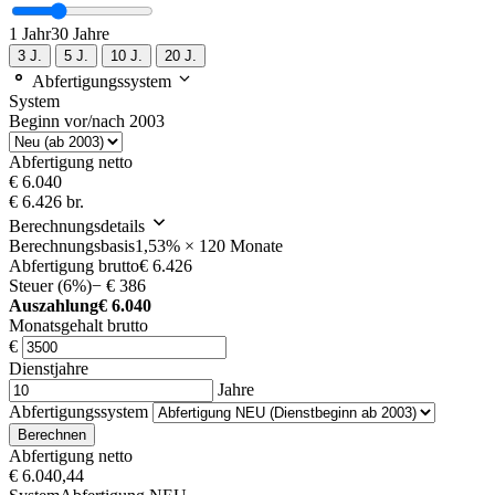
1 Jahr
30 Jahre
3 J.
5 J.
10 J.
20 J.
Abfertigungssystem
System
Beginn vor/nach 2003
Abfertigung netto
€ 6.040
€ 6.426 br.
Berechnungsdetails
Berechnungsbasis
1,53% × 120 Monate
Abfertigung brutto
€ 6.426
Steuer (6%)
− € 386
Auszahlung
€ 6.040
Monatsgehalt brutto
€
Dienstjahre
Jahre
Abfertigungssystem
Berechnen
Abfertigung netto
€ 6.040,44