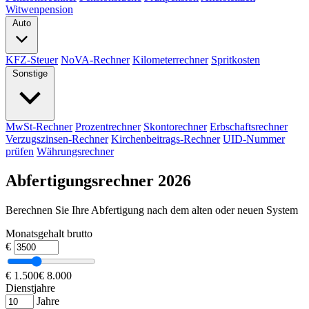
Witwenpension
Auto
KFZ-Steuer
NoVA-Rechner
Kilometerrechner
Spritkosten
Sonstige
MwSt-Rechner
Prozentrechner
Skontorechner
Erbschaftsrechner
Verzugszinsen-Rechner
Kirchenbeitrags-Rechner
UID-Nummer
prüfen
Währungsrechner
Abfertigungsrechner 2026
Berechnen Sie Ihre Abfertigung nach dem alten oder neuen System
Monatsgehalt brutto
€
€ 1.500
€ 8.000
Dienstjahre
Jahre